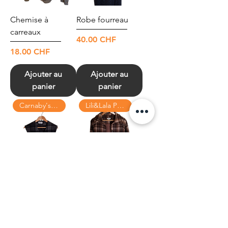
Chemise à
Robe fourreau
carreaux
Prix
40.00 CHF
Prix
18.00 CHF
Ajouter au
Ajouter au
panier
panier
Carnaby's collection
Lili&Lala Paris
Veste sans
Veste mi-saison
manches
Prix
65.00 CHF
Prix
50.00 CHF