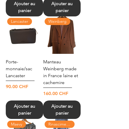
Ajouter au
Ajouter au
panier
panier
Lancaster
Weinberg
Porte-
Manteau
monnaie/sac
Weinberg made
Lancaster
in France laine et
cachemire
Prix
90.00 CHF
Prix
160.00 CHF
Ajouter au
Ajouter au
panier
panier
Maevy
Rinascimento