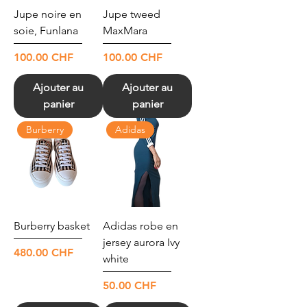
Jupe noire en
Jupe tweed
soie, Funlana
MaxMara
Prix
Prix
100.00 CHF
100.00 CHF
Ajouter au
Ajouter au
panier
panier
Burberry
Adidas
Burberry basket
Adidas robe en
jersey aurora Ivy
Prix
480.00 CHF
white
Prix
50.00 CHF