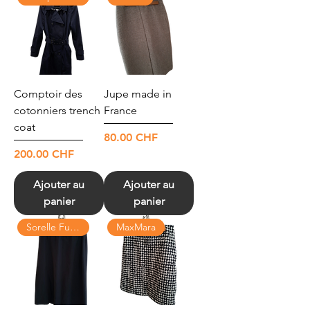
Comptoir des
Jupe made in
cotonniers trench
France
coat
Prix
80.00 CHF
Prix
200.00 CHF
Ajouter au
Ajouter au
panier
panier
Sorelle Funlana
MaxMara