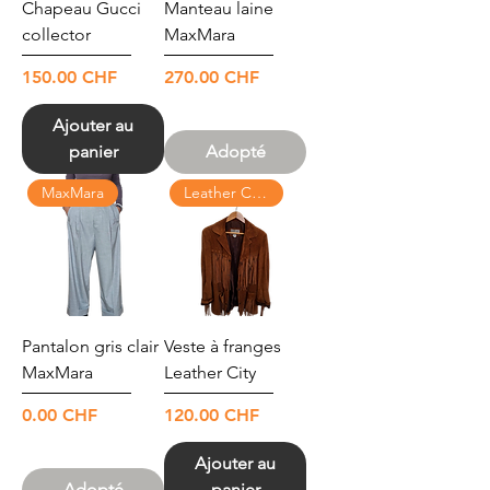
Chapeau Gucci
Manteau laine
collector
MaxMara
Prix
Prix
150.00 CHF
270.00 CHF
Ajouter au
panier
Adopté
MaxMara
Leather City USA
Pantalon gris clair
Veste à franges
MaxMara
Leather City
Prix
Prix
0.00 CHF
120.00 CHF
Ajouter au
Adopté
panier