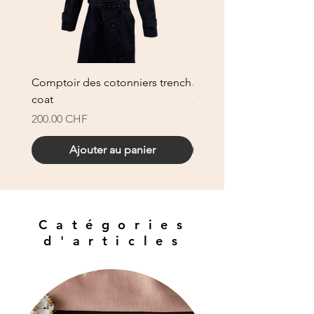
Comptoir des cotonniers trench
Jupe made in France
coat
Prix
80.00 CHF
Prix
200.00 CHF
Ajouter au panier
Catégories
d'articles