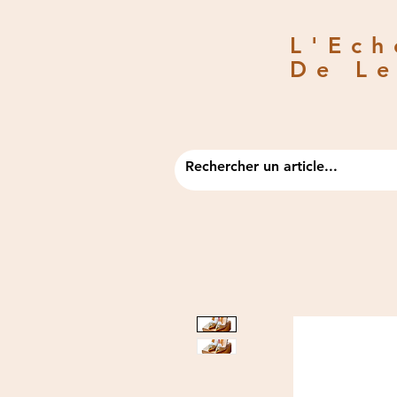
L'Ec
De L