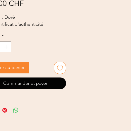
Prix
00 CHF
 : Doré
tificat d'authenticité
é
*
er au panier
Commander et payer